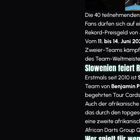
Die 40 teilnehmenden
Fans dürfen sich auf 
Rekord-Preisgeld von 
Vom
11. bis 14. Juni 2
Zweier-Teams kämpfen
des Team-Weltmeiste
Slowenien feiert 
Erstmals seit 2010 ist
Team von
Benjamin 
begehrten Tour Cards 
Auch der afrikanische
das durch den topge
eine zweite afrikanisc
African Darts Group Qu
Wer spielt für we