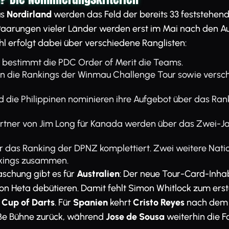
us
Nordirland
werden das Feld der bereits 33 feststehen
 Paarungen vieler Länder werden erst im Mai nach den A
hl erfolgt dabei über verschiedene Ranglisten:
 bestimmt die PDC Order of Merit die Teams.
n die Rankings der Winmau Challenge Tour sowie verschi
 die Philippinen nominieren ihre Aufgebot über das Ran
artner von Jim Long für Kanada werden über das Zwei-J
 das Ranking der DPNZ komplettiert. Zwei weitere Nat
kings zusammen.
aschung gibt es für
Australien
: Der neue Tour-Card-Inh
n Heta debütieren. Damit fehlt Simon Whitlock zum erst
 Cup of Darts
. Für
Spanien
kehrt
Cristo Reyes
nach dem 
oße Bühne zurück, während
Jose de Sousa
weiterhin die 