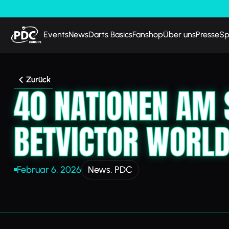
Events
News
Darts Basics
Fanshop
Über uns
Presse
Sp
Zurück
40 NATIONEN AM 
BETVICTOR WORLD
Februar 6, 2026
News
,
PDC