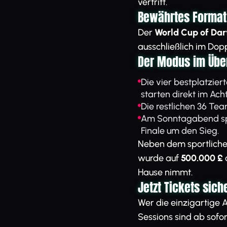
vertritt.
Bewährtes Format
Der
World Cup of Dar
ausschließlich im Dop
Der Modus im Über
Die vier bestplatzier
starten direkt im Acht
Die restlichen 36 Te
Am Sonntagabend spie
Finale um den Sieg.
Neben dem sportliche
wurde auf
500.000 £
Hause nimmt.
Jetzt Tickets sich
Wer die einzigartige At
Sessions sind ab sofo