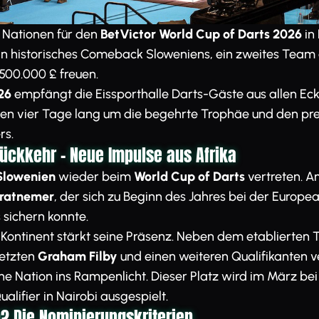
 Nationen für den
BetVictor World Cup of Darts 2026
in 
ein historisches Comeback Sloweniens, ein zweites Team 
500.000 £ freuen.
026
empfängt die Eissporthalle Darts-Gäste aus allen Eck
 vier Tage lang um die begehrte Trophäe und den prest
rs.
Rückkehr – Neue Impulse aus Afrika
Slowenien
wieder beim
World Cup of Darts
vertreten. A
Pratnemer
, der sich zu Beginn des Jahres bei der Europe
sichern konnte.
 Kontinent stärkt seine Präsenz. Neben dem etablierten
setzten
Graham Filby
und einen weiteren Qualifikanten ve
he Nation ins Rampenlicht. Dieser Platz wird im März bei
alifier in Nairobi ausgespielt.
n? Die Nominierungskriterien