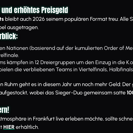
 und erhöhtes Preisgeld
ts
bleibt auch 2026 seinem populären Format treu: Alle 
pel ausgetragen.
blick:
ten Nationen (basierend auf der kumulierten Order of Mer
elfinale.
ams kämpfen in 12 Dreiergruppen um den Einzug in die K.o
len die verbliebenen Teams in Viertelfinals, Halbfina
n Ruhm geht es in diesem Jahr um noch mehr Geld: Der
aufgestockt, wobei das Sieger-Duo gemeinsam satte
10
ern!
mosphäre in Frankfurt live erleben möchte, sollte schnell 
rt
HIER
erhältlich.