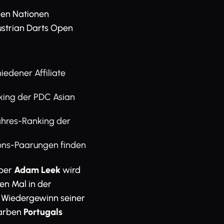
den Nationen
ustrian Darts Open
edener Affiliate
king der PDC Asian
ahres-Ranking der
ions-Paarungen finden
aber
Adam Leek
wird
en Mal in der
Wiedergewinn seiner
Farben
Portugals