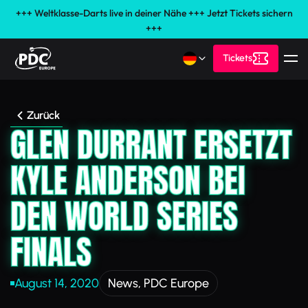
+++ Weltklasse-Darts live in deiner Nähe +++ Jetzt Tickets sichern
+++
Tickets
Zurück
GLEN DURRANT ERSETZT
KYLE ANDERSON BEI
DEN WORLD SERIES
FINALS
August 14, 2020
News
,
PDC Europe