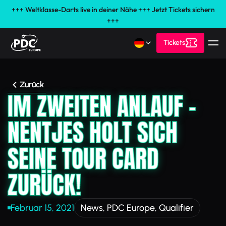
+++ Weltklasse-Darts live in deiner Nähe +++ Jetzt Tickets sichern
+++
Tickets
Zurück
IM ZWEITEN ANLAUF –
NENTJES HOLT SICH
SEINE TOUR CARD
ZURÜCK!
Februar 15, 2021
News
,
PDC Europe
,
Qualifier