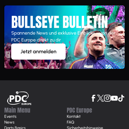
BULLSEYE BULLETIN
Spannende News und exklusive Einblicke - von der
PDC Europe direkt zu dir
Jetzt anmelden
Main Menu
PDC Europe
Events
Kontakt
News
FAQ
Darts Basics
Sicherheitshinweise