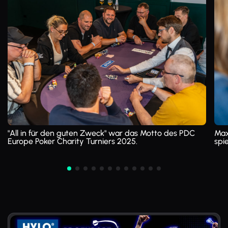
"All in für den guten Zweck" war das Motto des PDC
Max
Europe Poker Charity Turniers 2025.
spie