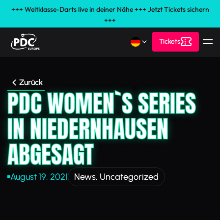
+++ Weltklasse-Darts live in deiner Nähe +++ Jetzt Tickets sichern
+++
Tickets
Zurück
PDC WOMEN`S SERIES
IN NIEDERNHAUSEN
ABGESAGT
August 19, 2021
News
,
Uncategorized