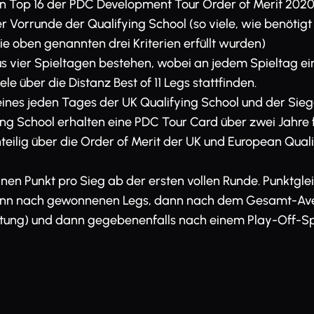
den Top 16 der PDC Development Tour Order of Merit 202
r Vorrunde der Qualifying School (so viele, wie benötigt
e oben genannten drei Kriterien erfüllt wurden)
us vier Spieltagen bestehen, wobei an jedem Spieltag ei
le über die Distanz Best of 11 Legs stattfinden.
 eines jeden Tages der UK Qualifying School und der Sie
ng School erhalten eine PDC Tour Card über zwei Jahre f
eilig über die Order of Merit der UK und European Qual
einen Punkt pro Sieg ab der ersten vollen Runde. Punktgl
dann nach gewonnenen Legs, dann nach dem Gesamt-Ave
ung) und dann gegebenenfalls nach einem Play-Off-Sp