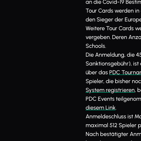
an die Covid-19 Best
Tour Cards werden in 
den Sieger der Europ
Weitere Tour Cards we
vergeben. Deren Anza
Schools.
Die Anmeldung, die 45
Sanktionsgebühr), ist
über das
PDC Tourna
Spieler, die bisher n
System registrieren
, 
PDC Events teilgenom
diesem Link
.
Anmeldeschluss ist Mon
maximal 512 Spieler p
Nach bestätigter Anme