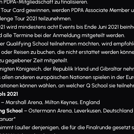
 PDPA-Mitgliedschaft zu finalisieren.
DC Tour Card gewinnen, werden PDPA Associate Member un
lenge Tour 2021 teilzunehmen.
21 wird mindestens acht Events bis Ende Juni 2021 beinh
d alle Termine bei der Anmeldung mitgeteilt werden.
der Qualifying School teilnehmen möchten, wird empfohl
 oder Reisen zu buchen, die nicht erstattet werden könne
u gegebener Zeit mitgeteilt.
nigten Königreich, der Republik Irland und Gibraltar ne
aus allen anderen europäischen Nationen spielen in der E
Nationen können wählen, an welcher Q School sie teiln
ls 2021
– Marshall Arena, Milton Keynes, England
ng School
– Ostermann Arena, Leverkusen, Deutschland
 Januar*
lnimmt (außer denjenigen, die für die Finalrunde gesetzt s