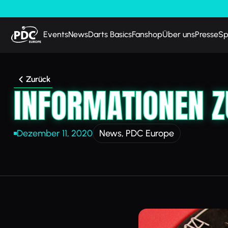
Events
News
Darts Basics
Fanshop
Über uns
Presse
Sp
Zurück
INFORMATIONEN Z
Dezember 11, 2020
News
,
PDC Europe