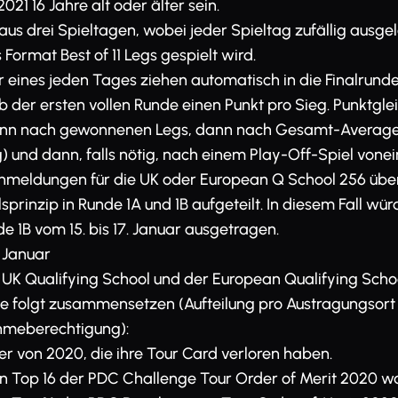
21 16 Jahre alt oder älter sein.
aus drei Spieltagen, wobei jeder Spieltag zufällig ausge
ormat Best of 11 Legs gespielt wird.
er eines jeden Tages ziehen automatisch in die Finalrunde
ab der ersten vollen Runde einen Punkt pro Sieg. Punktgl
ann nach gewonnenen Legs, dann nach Gesamt-Average 
und dann, falls nötig, nach einem Play-Off-Spiel vonei
 Anmeldungen für die UK oder European Q School 256 übe
prinzip in Runde 1A und 1B aufgeteilt. In diesem Fall wü
de 1B vom 15. bis 17. Januar ausgetragen.
. Januar
 UK Qualifying School und der European Qualifying Scho
h wie folgt zusammensetzen (Aufteilung pro Austragungsor
hmeberechtigung):
r von 2020, die ihre Tour Card verloren haben.
den Top 16 der PDC Challenge Tour Order of Merit 2020 w