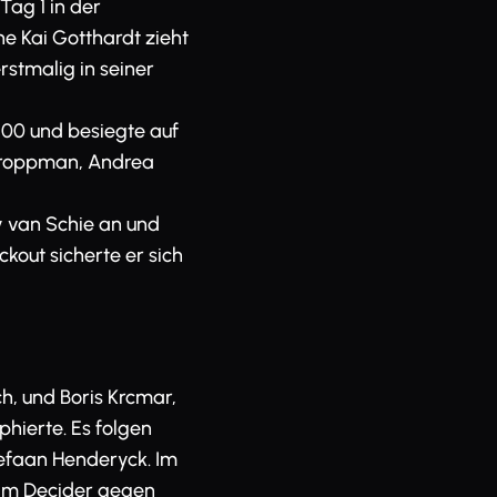
Tag 1 in der
he Kai Gotthardt zieht
stmalig in seiner
100 und besiegte auf
 Troppman, Andrea
y van Schie an und
kout sicherte er sich
h, und Boris Krcmar,
hierte. Es folgen
efaan Henderyck. Im
 im Decider gegen