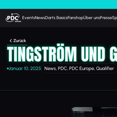
Events
News
Darts Basics
Fanshop
Über uns
Presse
Sp
Zurück
TINGSTRÖM UND G
Januar 10, 2025
News
,
PDC
,
PDC Europe
,
Qualifier