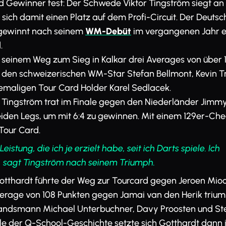
 Gewinner fest: Der Schwede Viktor Tingström siegt an 
 sich damit einen Platz auf dem Profi-Circuit. Der Deutsc
 gewinnt nach seinem
WM-Debüt
im vergangenen Jahr er
.
f seinem Weg zum Sieg in Kalkar drei Averages von über 
e den schweizerischen WM-Star Stefan Bellmont, Kevin
emaligen Tour Card Holder Karel Sedlacek.
 Tingström trat im Finale gegen den Niederländer Jimm
iden Legs, um mit 6:4 zu gewinnen. Mit einem 129er-Chec
Tour Card.
eistung, die ich je erzielt habe, seit ich Darts spiele. Ich
“, sagt Tingström nach seinem Triumph.
Gotthardt führte der Weg zur Tourcard gegen Jeroen Mioc
erage von 108 Punkten gegen Jamai van den Herik triump
andsmann Michael Unterbuchner, Davy Proosten und St
ale der Q-School-Geschichte setzte sich Gotthardt dann