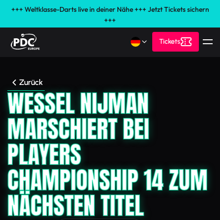
+++ Weltklasse-Darts live in deiner Nähe +++ Jetzt Tickets sichern
+++
Tickets
Zurück
WESSEL NIJMAN
MARSCHIERT BEI
PLAYERS
CHAMPIONSHIP 14 ZUM
NÄCHSTEN TITEL