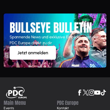
BULLSEYE BULLETIN
Spannende News und exklusive Einblicke - von der
PDC Europe direkt zu dir
Jetzt anmelden
Main Menu
PDC Europe
Events
Kontakt