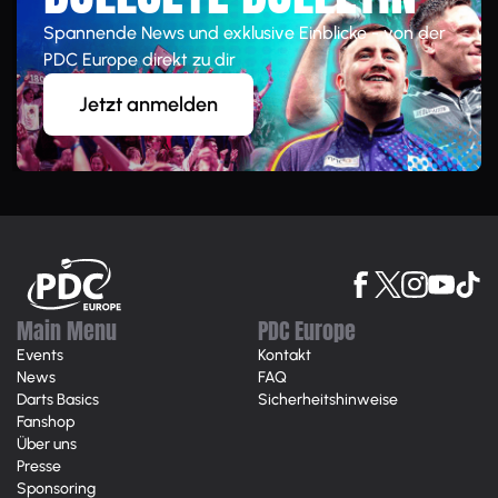
Spannende News und exklusive Einblicke - von der
PDC Europe direkt zu dir
Jetzt anmelden
Main Menu
PDC Europe
Events
Kontakt
News
FAQ
Darts Basics
Sicherheitshinweise
Fanshop
Über uns
Presse
Sponsoring