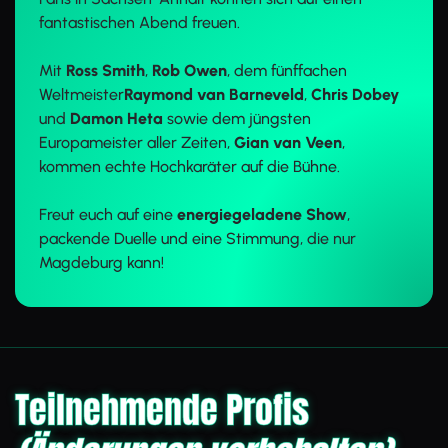
fantastischen Abend freuen.
Mit
Ross Smith
,
Rob Owen
, dem fünffachen
Weltmeister
Raymond van Barneveld
,
Chris Dobey
und
Damon Heta
sowie dem jüngsten
Europameister aller Zeiten,
Gian van Veen
,
kommen echte Hochkaräter auf die Bühne.
Freut euch auf eine
energiegeladene Show
,
packende Duelle und eine Stimmung, die nur
Magdeburg kann!
Teilnehmende Profis