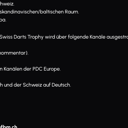
chweiz.
m skandinavischen/baltischen Raum.
pa.
 Swiss Darts Trophy wird über folgende Kanäle ausgestra
lkommentar).
den Kanälen der PDC Europe.
ich und der Schweiz auf Deutsch.
@fbm.ch
.