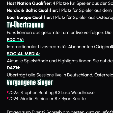
Host Nation Qualifier:
4 Plätze für Spieler aus der S
Nordic & Baltic Qualifier:
1 Platz für Spieler aus de
East Europe Qualifier:
1 Platz für Spieler aus Osteuro
TV-Übertragung
Fans können das gesamte Turnier live verfolgen. Die
PDC TV:
Internationaler Livestream für Abonnenten (Origina
SOCIAL MEDIA:
Aktuelle Spielstände und Highlights finden Sie auf 
DAZN:
Überträgt alle Sessions live in Deutschland, Österre
Vergangene Sieger
2025: Stephen Bunting 8:3 Luke Woodhouse
2024: Martin Schindler 8:7 Ryan Searle
Fragen zum Event? Schreib am besten kurz an
info