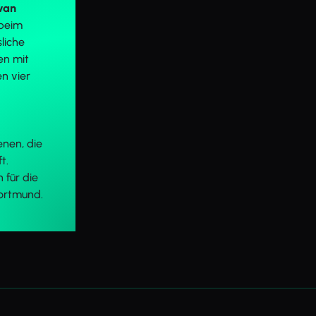
van
beim
liche
en mit
n vier
renen, die
t.
 für die
Dortmund.