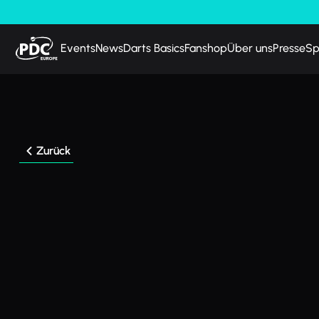
Events
News
Darts Basics
Fanshop
Über uns
Presse
Sp
Zurück