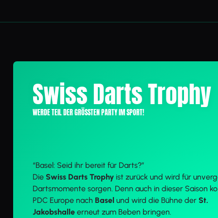
Swiss Darts Trophy
WERDE TEIL DER GRÖSSTEN PARTY IM SPORT!
“Basel: Seid ihr bereit für Darts?”
Die
Swiss Darts Trophy
ist zurück und wird für unverg
Dartsmomente sorgen. Denn auch in dieser Saison k
PDC Europe nach
Basel
und wird die Bühne der
St.
Jakobshalle
erneut zum Beben bringen.