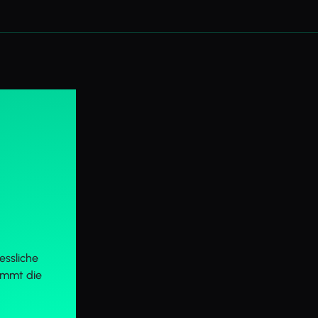
essliche
ommt die