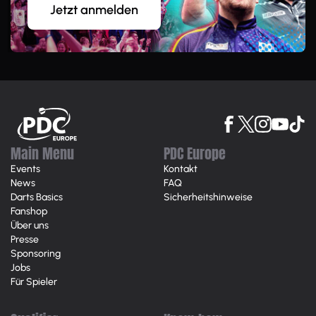
Jetzt anmelden
Main Menu
PDC Europe
Events
Kontakt
News
FAQ
Darts Basics
Sicherheitshinweise
Fanshop
Über uns
Presse
Sponsoring
Jobs
Für Spieler